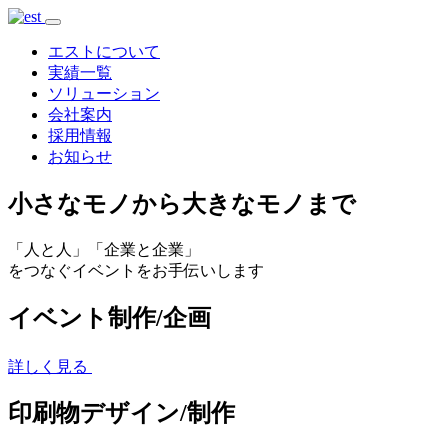
エストについて
実績一覧
ソリューション
会社案内
採用情報
お知らせ
小
さなモノから
大
きなモノまで
「人と人」
「企業と企業」
をつなぐイベントをお手伝いします
イベント制作/企画
詳しく見る
印刷物デザイン/制作